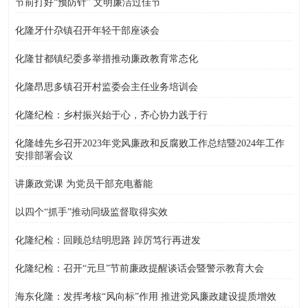
节前打好“预防针” 文明廉洁过佳节
化隆牙什尕镇召开年轻干部座谈会
化隆甘都镇纪委多举措推动廉政教育常态化
化隆昂思多镇召开村监委会主任业务培训会
化隆纪检：乡村振兴始于心，齐心协力践于行
化隆雄先乡召开2023年党风廉政和反腐败工作总结暨2024年工作
安排部署会议
讲廉政党课 为党员干部充电蓄能
以四个“抓手”推动同级监督取得实效
化隆纪检：回顾总结明思路 踔厉笃行再进发
化隆纪检：召开“元旦”节前廉政提醒谈话会暨警示教育大会
海东化隆：发挥考核“风向标”作用 推进党风廉政建设提质增效