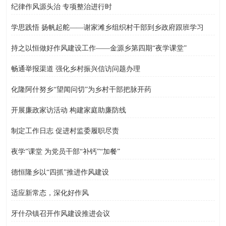
纪律作风源头治 专项整治进行时
学思践悟 扬帆起舵——谢家滩乡组织村干部到乡政府跟班学习
持之以恒做好作风建设工作——金源乡第四期“夜学课堂”
畅通举报渠道 强化乡村振兴信访问题办理
化隆阿什努乡“望闻问切”为乡村干部把脉开药
开展廉政家访活动 构建家庭助廉防线
制定工作日志 促进村监委履职尽责
夜学”课堂 为党员干部“补钙”“加餐”
德恒隆乡以“四抓”推进作风建设
适应新常态，深化好作风
牙什尕镇召开作风建设推进会议