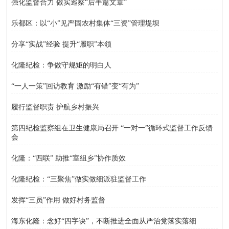
强化监督合力 做实巡察“后半篇文章”
乐都区：以“小”见严固农村集体“三资”管理堤坝
分享“实战”经验 提升“履职”本领
化隆纪检：争做守规矩的明白人
“一人一策”回访教育 激励“有错”变“有为”
履行监督职责 护航乡村振兴
第四纪检监察组在卫生健康局召开 “一对一”循环式监督工作反馈
会
化隆：“四联” 助推“室组乡”协作质效
化隆纪检：“三聚焦”做实做细派驻监督工作
发挥“三员”作用 做好村务监督
海东化隆：念好“四字诀”，不断推进全面从严治党落实落细