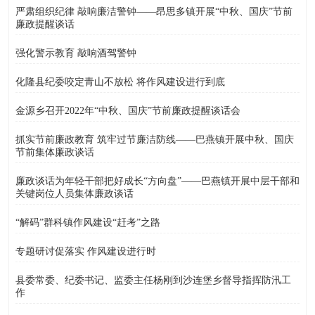
严肃组织纪律 敲响廉洁警钟——昂思多镇开展“中秋、国庆”节前
廉政提醒谈话
强化警示教育 敲响酒驾警钟
化隆县纪委咬定青山不放松 将作风建设进行到底
金源乡召开2022年“中秋、国庆”节前廉政提醒谈话会
抓实节前廉政教育 筑牢过节廉洁防线——巴燕镇开展中秋、国庆
节前集体廉政谈话
廉政谈话为年轻干部把好成长“方向盘”——巴燕镇开展中层干部和
关键岗位人员集体廉政谈话
“解码”群科镇作风建设“赶考”之路
专题研讨促落实 作风建设进行时
县委常委、纪委书记、监委主任杨刚到沙连堡乡督导指挥防汛工
作