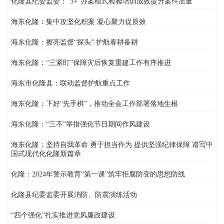
化隆县纪委监委：“3+”办案模式检验培训成效提升案件质量
海东化隆：集中攻坚化积案 凝心聚力促质效
海东化隆：擦亮监督“探头” 护航春耕备耕
海东化隆：“三紧盯”保障灾后恢复重建工作有序推进
海东市化隆县：联动监督护航重点工作
海东化隆：下好“先手棋”，推动全会工作部署落地生根
海东化隆：“三不”举措强化节日期间作风建设
海东化隆：坚持自我革命 勇于担当作为 提供坚强纪律保障 谱写中
国式现代化化隆新篇章
化隆：2024年警示教育“第一课”筑牢拒腐防变的思想防线
化隆县纪委监委开展消防、防震演练活动
“四个强化”扎实推进党风廉政建设