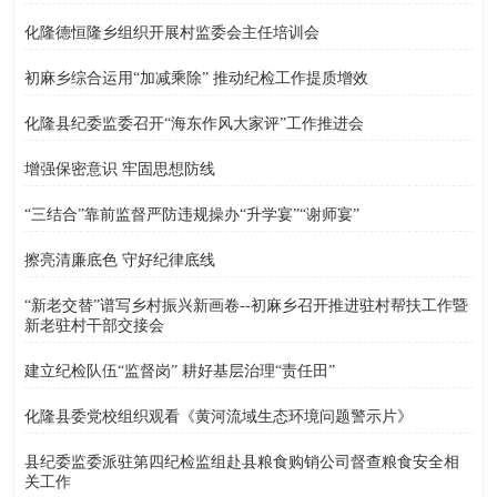
化隆德恒隆乡组织开展村监委会主任培训会
初麻乡综合运用“加减乘除” 推动纪检工作提质增效
化隆县纪委监委召开“海东作风大家评”工作推进会
增强保密意识 牢固思想防线
“三结合”靠前监督严防违规操办“升学宴”“谢师宴”
擦亮清廉底色 守好纪律底线
“新老交替”谱写乡村振兴新画卷--初麻乡召开推进驻村帮扶工作暨
新老驻村干部交接会
建立纪检队伍“监督岗” 耕好基层治理“责任田”
化隆县委党校组织观看《黄河流域生态环境问题警示片》
县纪委监委派驻第四纪检监组赴县粮食购销公司督查粮食安全相
关工作