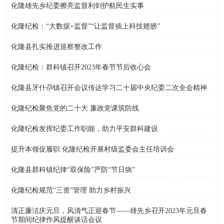
化隆雄先乡纪委擦亮监督利剑护航民生实事
化隆纪检：“大数据+监督”“让监督插上科技翅膀”
化隆县扎实推进巡察整改工作
化隆纪检：群科镇召开2023年春节节后收心会
化隆县牙什尕镇召开会议传达学习二十届中央纪委二次全会精神
化隆纪检聚焦党的二十大 廉政党课筑防线
化隆纪检发挥纪委工作职能，助力平安群科建设
提升本领促履职 化隆纪检开展村级监委会主任培训会
化隆县群科镇纪律“双保险”严防“节日病”
化隆纪检规范“三资”管理 助力乡村振兴
清正廉洁庆元旦，风清气正迎春节——雄先乡召开2023年元旦春
节期间纪律作风提醒谈话会议