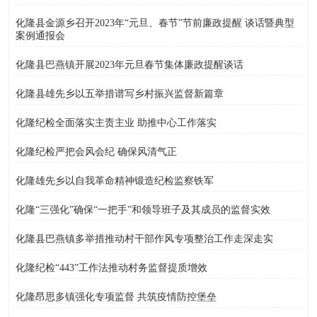
化隆县金源乡召开2023年“元旦、春节”节前廉政提醒 谈话暨典型
案例通报会
化隆县巴燕镇开展2023年元旦春节集体廉政提醒谈话
化隆县雄先乡以五举措谱写乡村振兴监督新篇章
化隆纪检全面落实主责主业 助推中心工作落实
化隆纪检严把会风会纪 确保风清气正
化隆雄先乡以自我革命精神锻造纪检监察铁军
化隆“三强化”确保“一把手”和领导班子及其成员的监督实效
化隆县巴燕镇多举措推动村干部作风专项整治工作走深走实
化隆纪检“443”工作法推动村务监督提质增效
化隆昂思多镇强化专项监督 共筑疫情防控堡垒