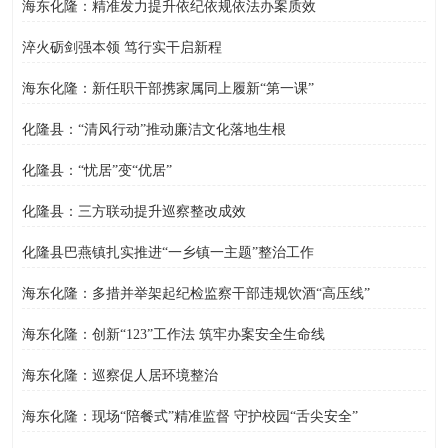
海东化隆：精准发力提升依纪依规依法办案质效
淬火砺剑强本领 笃行实干启新程
海东化隆：新任职干部携家属同上履新“第一课”
化隆县：“清风行动”推动廉洁文化落地生根
化隆县：“忧居”变“优居”
化隆县：三方联动提升巡察整改成效
化隆县巴燕镇扎实推进“一乡镇一主题”整治工作
海东化隆：多措并举架起纪检监察干部违规饮酒“高压线”
海东化隆：创新“123”工作法 筑牢办案安全生命线
海东化隆：巡察促人居环境整治
海东化隆：现场“陪餐式”精准监督 守护校园“舌尖安全”