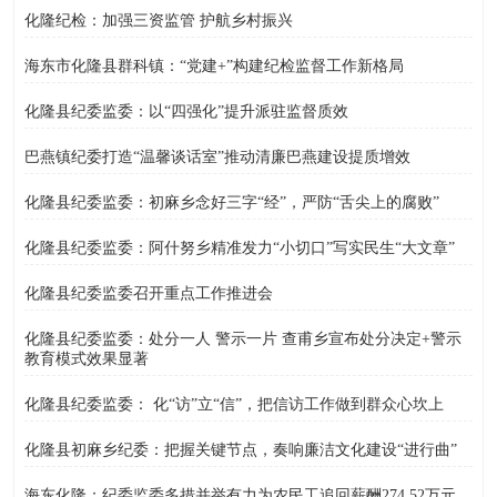
化隆纪检：加强三资监管 护航乡村振兴
海东市化隆县群科镇：“党建+”构建纪检监督工作新格局
化隆县纪委监委：以“四强化”提升派驻监督质效
巴燕镇纪委打造“温馨谈话室”推动清廉巴燕建设提质增效
化隆县纪委监委：初麻乡念好三字“经”，严防“舌尖上的腐败”
化隆县纪委监委：阿什努乡精准发力“小切口”写实民生“大文章”
化隆县纪委监委召开重点工作推进会
化隆县纪委监委：处分一人 警示一片 查甫乡宣布处分决定+警示
教育模式效果显著
化隆县纪委监委： 化“访”立“信”，把信访工作做到群众心坎上
化隆县初麻乡纪委：把握关键节点，奏响廉洁文化建设“进行曲”
海东化隆：纪委监委多措并举有力为农民工追回薪酬274.52万元