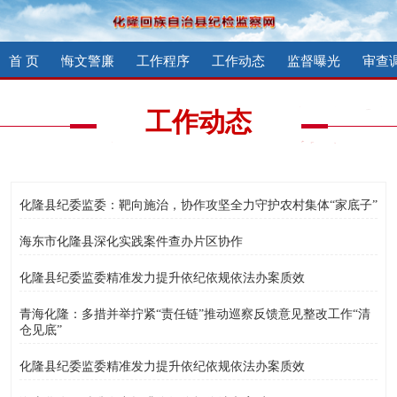
首 页
悔文警廉
工作程序
工作动态
监督曝光
审查
工作动态
化隆县纪委监委：靶向施治，协作攻坚全力守护农村集体“家底子”
海东市化隆县深化实践案件查办片区协作
化隆县纪委监委精准发力提升依纪依规依法办案质效
青海化隆：多措并举拧紧“责任链”推动巡察反馈意见整改工作“清
仓见底”
化隆县纪委监委精准发力提升依纪依规依法办案质效