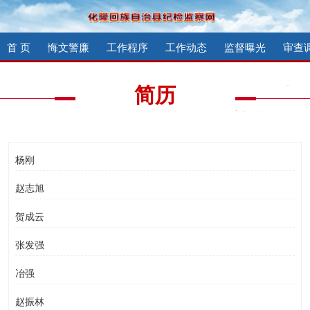
首 页
悔文警廉
工作程序
工作动态
监督曝光
审查
简历
杨刚
赵志旭
贺成云
张发强
冶强
赵振林