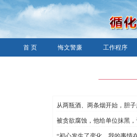
首 页
悔文警廉
工作程序
从两瓶酒、两条烟开始，胆子
被贪欲腐蚀，他给单位抹黑，
“初心发生了变化，我的事情