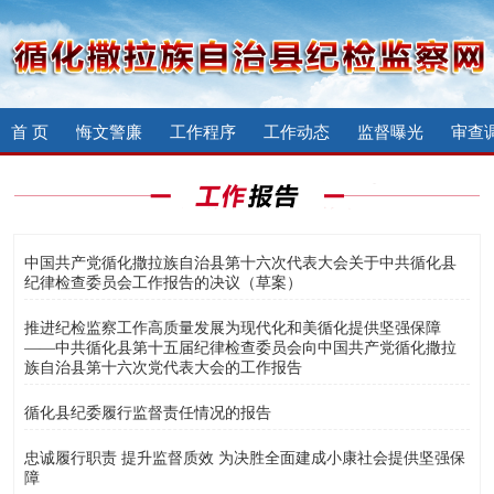
首 页
悔文警廉
工作程序
工作动态
监督曝光
审查
中国共产党循化撒拉族自治县第十六次代表大会关于中共循化县
纪律检查委员会工作报告的决议（草案）
推进纪检监察工作高质量发展为现代化和美循化提供坚强保障
——中共循化县第十五届纪律检查委员会向中国共产党循化撒拉
族自治县第十六次党代表大会的工作报告
循化县纪委履行监督责任情况的报告
忠诚履行职责 提升监督质效 为决胜全面建成小康社会提供坚强保
障