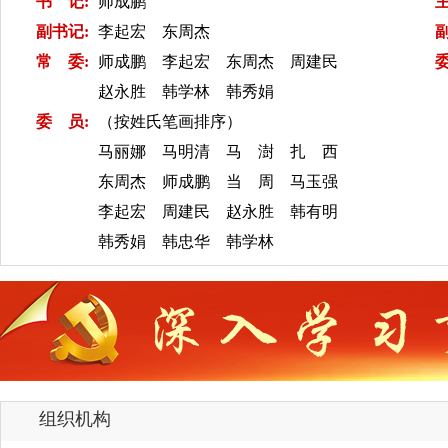
书 记:
师成鹏
副书记:
李起宏 东周杰
常 委:
师成鹏 李起宏 东周杰 周建民
赵永胜 韩学林 韩秀娟
委 员:
（按姓氏笔画排序）
马丽娜 马明清 马 澍 扎 西
东周杰 师成鹏 当 周 马玉强
李起宏 周建民 赵永胜 韩有明
韩秀娟 韩忠华 韩学林
组织机构