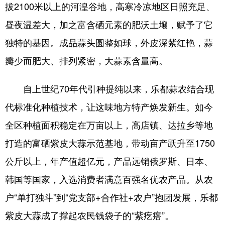
拔2100米以上的河湟谷地，高寒冷凉地区日照充足、
昼夜温差大，加之富含硒元素的肥沃土壤，赋予了它
独特的基因。成品蒜头圆整如球，外皮深紫红艳，蒜
瓣少而肥大、排列紧密，大蒜素含量高。
自上世纪70年代引种提纯以来，乐都蒜农结合现
代标准化种植技术，让这味地方特产焕发新生。如今
全区种植面积稳定在万亩以上，高店镇、达拉乡等地
打造的富硒紫皮大蒜示范基地，带动亩产跃升至1750
公斤以上，年产值超亿元，产品远销俄罗斯、日本、
韩国等国家，入选消费者满意百强名优农产品。从农
户“单打独斗”到“党支部+合作社+农户”抱团发展，乐都
紫皮大蒜成了撑起农民钱袋子的“紫疙瘩”。