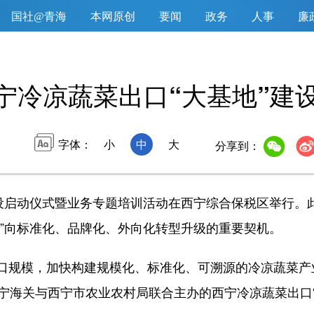
国社@青海
本网原创
要闻
政务
人事
廉
宁冷凉蔬菜出口“大基地”建
字体：
小
中
大
分享到：
设启动仪式暨业务专题培训活动在西宁综合保税区举行。此
质”向标准化、品牌化、外向化转型升级的重要契机。
口规模，加快构建规模化、标准化、可溯源的冷凉蔬菜产
西宁海关与西宁市农业农村局联合主办的西宁冷凉蔬菜出口