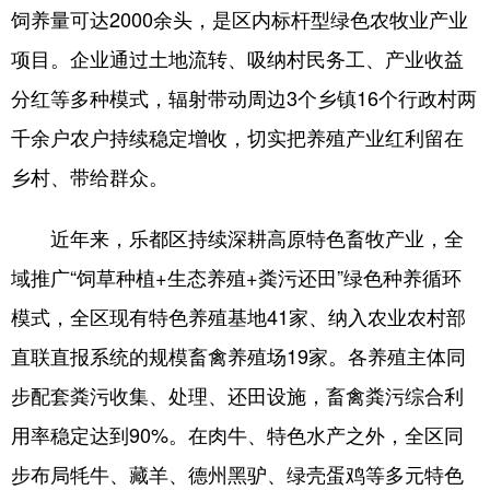
饲养量可达2000余头，是区内标杆型绿色农牧业产业
项目。企业通过土地流转、吸纳村民务工、产业收益
分红等多种模式，辐射带动周边3个乡镇16个行政村两
千余户农户持续稳定增收，切实把养殖产业红利留在
乡村、带给群众。
近年来，乐都区持续深耕高原特色畜牧产业，全
域推广“饲草种植+生态养殖+粪污还田”绿色种养循环
模式，全区现有特色养殖基地41家、纳入农业农村部
直联直报系统的规模畜禽养殖场19家。各养殖主体同
步配套粪污收集、处理、还田设施，畜禽粪污综合利
用率稳定达到90%。在肉牛、特色水产之外，全区同
步布局牦牛、藏羊、德州黑驴、绿壳蛋鸡等多元特色