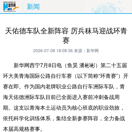
新闻
天佑德车队全新阵容 厉兵秣马迎战环青
赛
2026-07-08 18:08:36
来源：新华网
新华网西宁7月8日电（鱼昊 潘彬彬）第二十五届
环大美青海国际公路自行车赛（以下简称“环青赛”）开
赛在即。作为国内老牌职业公路自行车洲际车队，青
海天佑德洲际车队目前已全面进入赛前冲刺备战周
期。这支以青海本土运动员为核心班底的职业劲旅，
依托科学化训练体系，集结全新参赛阵容，全力备战
本届高规格赛事。