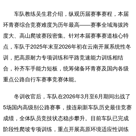
车队教练吴生君介绍，纵观历届赛事赛程，本届
环青赛综合竞赛难度为历年最高——赛事全域海拔跨
度大、高山爬坡赛段密集。针对本届赛事赛道核心特
点，车队于2025年末至2026年初在云南开展系统性冬
训，把高原耐力专项训练和平路竞速能力训练相结
合，补齐车手能力短板，统筹储备环青赛及国内各级
重点公路自行车赛事竞赛体能。
冬训收官后，车队在2026年3月至6月期间出战了
5场国内高级别公路赛事，接连刷新车队历史最佳竞赛
成绩，全体队员竞技状态稳步攀升。目前车队已完成
阶段性爬坡专项训练，重点开展高原环境适应性训练