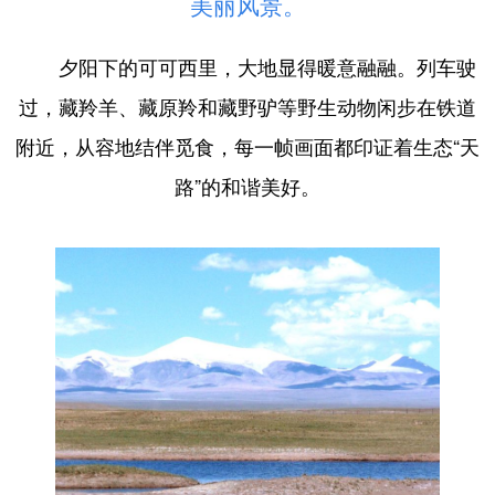
美丽风景。
夕阳下的可可西里，大地显得暖意融融。列车驶
过，藏羚羊、藏原羚和藏野驴等野生动物闲步在铁道
附近，从容地结伴觅食，每一帧画面都印证着生态“天
路”的和谐美好。