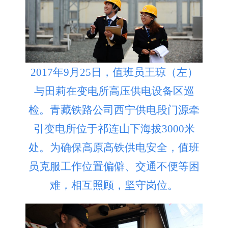
2017年9月25日，值班员王琼（左）
与田莉在变电所高压供电设备区巡
检。青藏铁路公司西宁供电段门源牵
引变电所位于祁连山下海拔3000米
处。为确保高原高铁供电安全，值班
员克服工作位置偏僻、交通不便等困
难，相互照顾，坚守岗位。