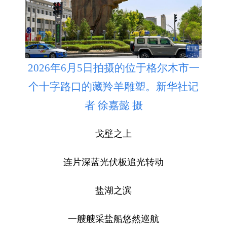
2026年6月5日拍摄的位于格尔木市一
个十字路口的藏羚羊雕塑。新华社记
者 徐嘉懿 摄
戈壁之上
连片深蓝光伏板追光转动
盐湖之滨
一艘艘采盐船悠然巡航