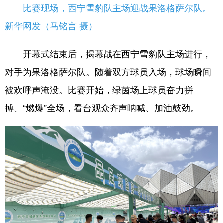
比赛现场，西宁雪豹队主场迎战果洛格萨尔队。
新华网发（马铭言 摄）
开幕式结束后，揭幕战在西宁雪豹队主场进行，
对手为果洛格萨尔队。随着双方球员入场，球场瞬间
被欢呼声淹没。比赛开始，绿茵场上球员奋力拼
搏、“燃爆”全场，看台观众齐声呐喊、加油鼓劲。